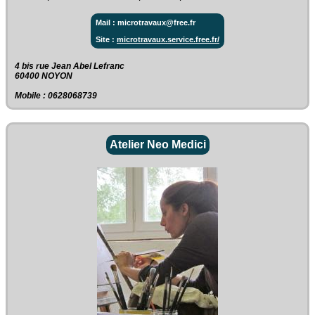
Mail : microtravaux@free.fr
Site :
microtravaux.service.free.fr/
4 bis rue Jean Abel Lefranc‎
60400 NOYON
Mobile : 0628068739
Atelier Neo Medici