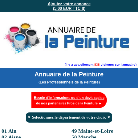
Ajoutez votre annonce
(5.00 EUR TTC !!)
(Il y a actuellement
838
visiteurs sur l'annuaire)
Annuaire de la Peinture
(Les Professionnels de la Peinture)
Besoin d'informations ou d'un devis rapide
de nos partenaires Pros de la Peinture ►
▼ Sélectionnez le département de votre choix ▼
01 Ain
49 Maine-et-Loire
02 Aisne
50 Manche