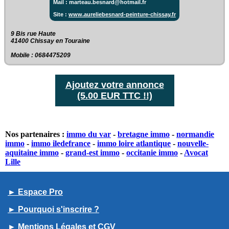
Mail : marteau.besnard@hotmail.fr
Site :
www.aureliebesnard-peinture-chissay.fr
9 Bis rue Haute‎
41400 Chissay en Touraine
Mobile : 0684475209
Ajoutez votre annonce
(5.00 EUR TTC !!)
Nos partenaires :
immo du var
-
bretagne immo
-
normandie
immo
-
immo iledefrance
-
immo loire atlantique
-
nouvelle-
aquitaine immo
-
grand-est immo
-
occitanie immo
-
Avocat
Lille
► Espace Pro
► Pourquoi s'inscrire ?
► Mentions Légales et CGV